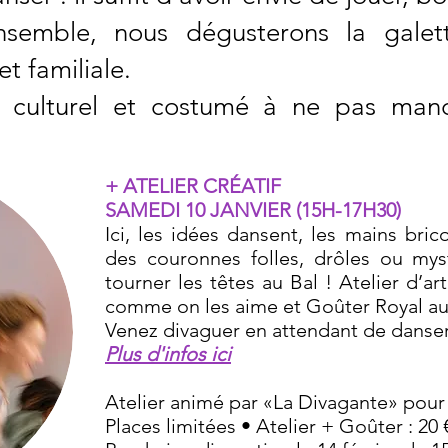
nsemble, nous dégusterons la galet
t familiale.
f, culturel et costumé à ne pas m
+ ATELIER CRÉATIF
SAMEDI 10 JANVIER (15H-17H30)
Ici, les idées dansent, les mains bri
des couronnes folles, drôles ou mys
tourner les têtes au Bal ! Atelier d’art
comme on les aime et Goûter Royal a
Venez divaguer en attendant de danser 
Plus d'infos ici
Atelier animé par «La Divagante» pour 
Places limitées • Atelier + Goûter : 20 