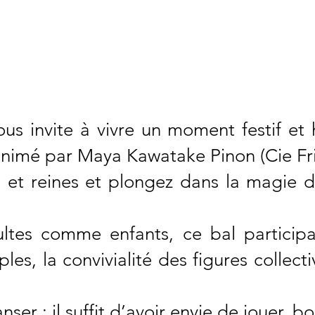
SAMEDI 17 JAN
Adulte : Entrée libre sur adhé
ous invite à vivre un moment festif et
nimé par Maya Kawatake Pinon (Cie Fri
s et reines et plongez dans la magie 
ultes comme enfants, ce bal participat
les, la convivialité des figures collecti
ser : il suffit d’avoir envie de jouer, b