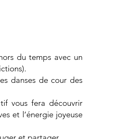
VIER 2026 À 16H
sion ( 10 € ) / Enfants : 5 €
 hors du temps avec un
ctions).
des danses de cour des
if vous fera découvrir
ves et l’énergie joyeuse
ouger et partager.