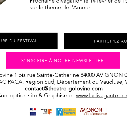
Prochaine divagation le 14 février de 
sur le thème de l’Amour...
RE DU FESTIVAL
PARTICIPEZ A
S'INSCRIRE À NOTRE NEWSLETTER
ovine 1 bis rue Sainte-Catherine 84000 AVIGNON 04
AC PACA, Région Sud, Département du Vaucluse, V
contact@theatre-golovine.com
onception site & Graphisme :
www.ladivagante.c