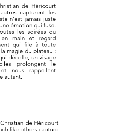
hristian de Héricourt
LE LANGAG
utres capturent les
ste n’est jamais juste
, une émotion qui fuse.
toutes les soirées du
sig
l en main et regard
ment qui file à toute
 la magie du plateau :
ui décolle, un visage
Elles prolongent le
 et nous rappellent
e autant.
Christian de Héricourt
ch like others capture