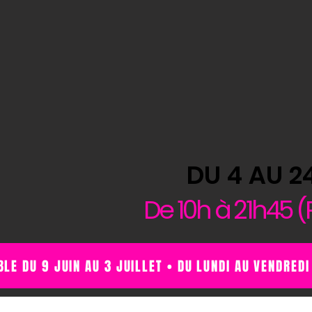
DU 4 AU 2
De 10h à 21h45 (
BLE DU 9 JUIN AU 3 JUILLET • DU LUNDI AU VENDREDI