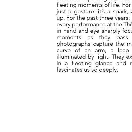
fleeting moments of life. For
just a gesture: it’s a spark,
up. For the past three years,
every performance at the Th
in hand and eye sharply foc
moments as they pass 
photographs capture the ma
curve of an arm, a leap t
illuminated by light. They 
in a fleeting glance and
fascinates us so deeply.