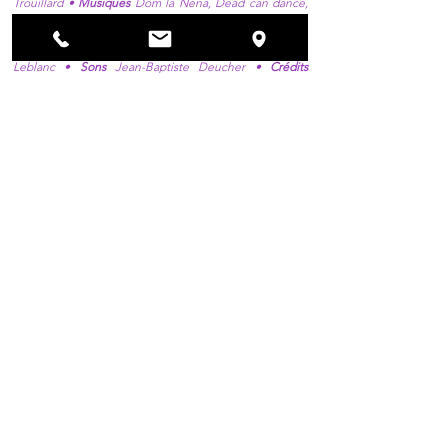
Trouillard •
Musiques
Dom la Nena, Dead can dance,
Julian Kytasty, Urna Chahar Tugghi, Les musiciens de
Saint Julien, Eyvind Kang •
Narration
Christian Loustau
•
Lumières
Corentin David •
Costumes
Mauricette
Leblanc •
Sons
Jean-Baptiste Deucher •
Crédits
visuels
Stéphane Monserant •
Crédit photo
Christophe
Garbage / Soutiens L’Essieu du Batut, Association
Passage à l’art , Ville de Pessac, Lormont, Colomiers,
Castanet-Tolosan, Roissy-en-France
BILLETTERIE EN LIGNE
Astrid Boitel and Guillaume
Trouillard focus on the iconic figure
of Slavic tales : Baba Yaga. Either
an ogress or a guardian angel, she
appears in more than 400 folk tales
and songs. Inspired by the
illustrations of Ivan Bilibin, the duo