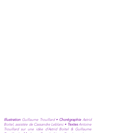
mêlent avec poésie.
LA COMPAGNIE
Les Parcheminiers sont nés de la
rencontre entre une danseuse classique
et un auteur de bande dessinée et de
leur envie de se rejoindre sur scène. Ils
inventent ensemble un format inédit : un
spectacle narratif où le dessin crée un
espace, une temporalité et un
mouvement qui appellent la danse.
Depuis 2019, la compagnie s’entoure
d’artistes explorant ce dialogue entre
danse et dessin.
Lien vers le site de la cie Les
Parcheminiers
Illustration
Guillaume Trouillard •
Chorégraphie
Astrid
Boitel, assistée de Cassandre Leblanc •
Textes
Antoine
Trouillard sur une idée d’Astrid Boitel & Guillaume