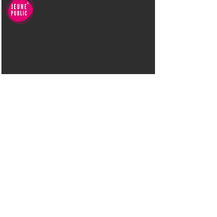
BABA YAGA
DU 4 AU 24 JUILLET 2026
10H15 (Relâche le lundi)
Compagnie Les Parcheminiers
Conte dansé et dessiné
Dès 5 ans
45 minutes
Tarif plein : 10 €
Tarif réduit : 7 €
Tarif enfant : 7 €