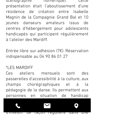
scénographie numérique). Cette
présentation était l’aboutissement d’une
résidence de création entre Isabelle
Magnin de la Compagnie Grand Bal et 10
jeunes danseurs amateurs issus de
centres d’hébergement pour adolescents
handicapés qui participent régulièrement
à l’atelier des Mardiff.
Entrée libre sur adhésion (7€). Réservation
indispensable au 04 90 86 01 27
*LES MARDIFF
Ces ateliers mensuels sont des
passerelles d’accessibilité à la culture, aux
champs chorégraphiques et à la
pédagogie de la danse. Ils permettent aux
personnes en situation de handicap
venues de foyers et d'UPSR ou d’IME et qui
sont éloignées de la pratique artistique, de
s’investir de façon régulière dans une
activité qui les sort de leur vie
quotidienne. Au delà d’un moment de
bien-être et d’épanouissement personnel,