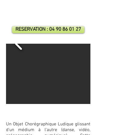
La Chorégraphe Isabelle Magnin et les jeunes adultes de l'UPSR du
Château de Coulorgues - Bagnols sur Cèze
le 17 Avril 2018 à 20h30 (restitution publique)
RESERVATION : 04 90 86 01 27
Un Objet Chorégraphique Ludique glissant
d’un médium à l’autre (danse, vidéo,