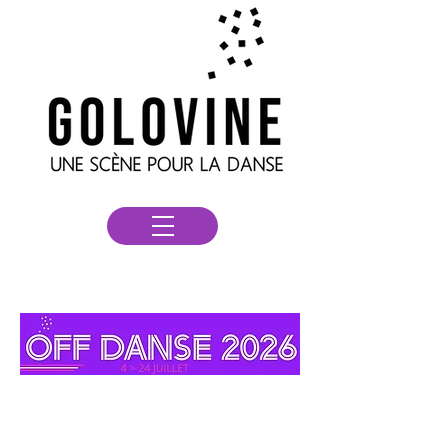
DANSER !
* MARDIFF DE LUXE #1 / Danse & Handicap
*